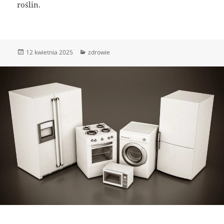
roślin.
Data
Kategorie
12 kwietnia 2025
zdrowie
publikacji