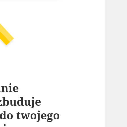
inie
zbuduje
do twojego