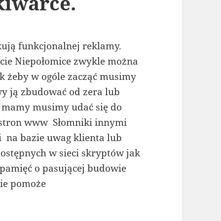
kiwarce.
ują funkcjonalnej reklamy.
necie Niepołomice zwykle można
ak żeby w ogóle zacząć musimy
y ją zbudować od zera lub
ie mamy musimy udać się do
ie stron www Słomniki innymi
 na bazie uwag klienta lub
dostępnych w sieci skryptów jak
pamięć o pasującej budowie
cie pomoże