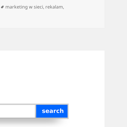
Tagi
marketing w sieci
,
rekalam
,