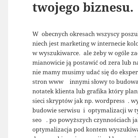
twojego biznesu.
W obecnych okresach wszyscy poszuk
niech jest marketing w internecie ko
w wyszukiwarce. ale żeby w ogóle z
mianowicie ją postawić od zera lub na
nie mamy musimy udać się do eksper
stron www innymi słowy to budow
notatek klienta lub grafika który pl
sieci skryptów jak np. wordpress . 
budowie serwisu i optymalizacji w t
seo . po powyższych czynnościach j
optymalizacja pod kontem wyszukiwa