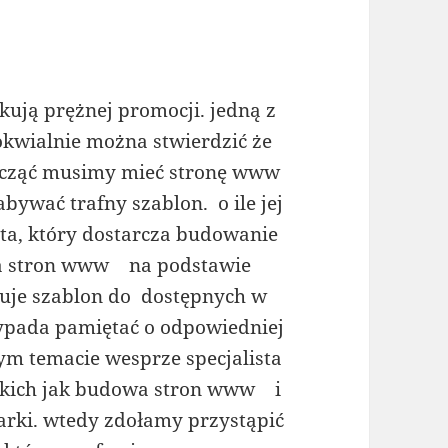
ują prężnej promocji. jedną z
lokwialnie można stwierdzić że
acząć musimy mieć stronę www
bywać trafny szablon. o ile jej
ta, który dostarcza budowanie
a stron www na podstawie
anuje szablon do dostępnych w
wypada pamiętać o odpowiedniej
ym temacie wesprze specjalista
akich jak budowa stron www i
rki. wtedy zdołamy przystąpić