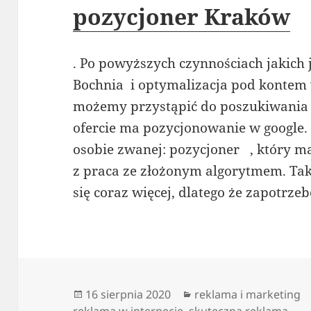
pozycjoner Kraków
. Po powyższych czynnościach jakic
Bochnia i optymalizacja pod konte
możemy przystąpić do poszukiwania 
ofercie ma pozycjonowanie w google. 
osobie zwanej: pozycjoner , który ma
z praca ze złożonym algorytmem. Tak
się coraz więcej, dlatego że zapotrze
Data
Kategorie
16 sierpnia 2020
reklama i marketing
publikacji
reklama w internecie
,
skuteczna reklama