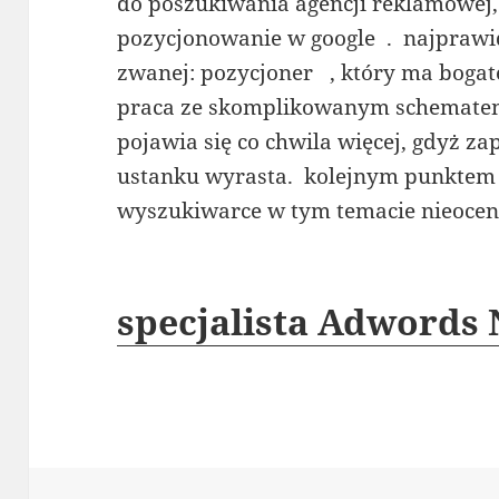
do poszukiwania agencji reklamowej,
pozycjonowanie w google . najprawid
zwanej: pozycjoner , który ma bogate
praca ze skomplikowanym schematem.
pojawia się co chwila więcej, gdyż z
ustanku wyrasta. kolejnym punktem
wyszukiwarce w tym temacie nieoce
specjalista Adwords