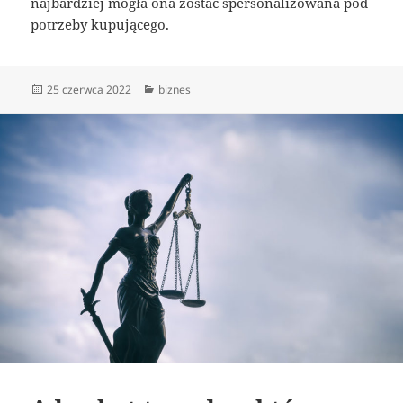
najbardziej mogła ona zostać spersonalizowana pod
potrzeby kupującego.
Data
Kategorie
25 czerwca 2022
biznes
publikacji