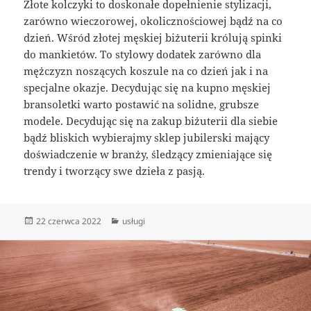
Złote kolczyki to doskonałe dopełnienie stylizacji,
zarówno wieczorowej, okolicznościowej bądź na co
dzień. Wśród złotej męskiej biżuterii królują spinki
do mankietów. To stylowy dodatek zarówno dla
mężczyzn noszących koszule na co dzień jak i na
specjalne okazje. Decydując się na kupno męskiej
bransoletki warto postawić na solidne, grubsze
modele. Decydując się na zakup biżuterii dla siebie
bądź bliskich wybierajmy sklep jubilerski mający
doświadczenie w branży, śledzący zmieniające się
trendy i tworzący swe dzieła z pasją.
Data
Kategorie
22 czerwca 2022
usługi
publikacji