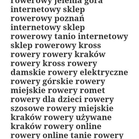
internetowy sklep
rowerowy poznań
internetowy sklep
rowerowy tanio internetowy
sklep rowerowy kross
rowery rowery kraków
rowery kross rowery
damskie rowery elektryczne
rowery górskie rowery
miejskie rowery romet
rowery dla dzieci rowery
szosowe rowery miejskie
kraków rowery używane
kraków rowery online
rowery online tanie rowery