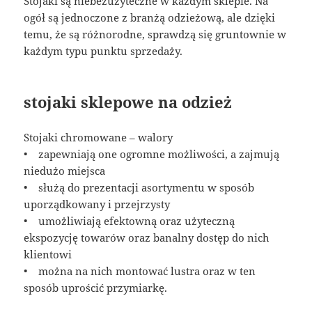
Stojaki są niebezużyteczne w każdym sklepie. Na
ogół są jednoczone z branżą odzieżową, ale dzięki
temu, że są różnorodne, sprawdzą się gruntownie w
każdym typu punktu sprzedaży.
stojaki sklepowe na odzież
Stojaki chromowane – walory
• zapewniają one ogromne możliwości, a zajmują
niedużo miejsca
• służą do prezentacji asortymentu w sposób
uporządkowany i przejrzysty
• umożliwiają efektowną oraz użyteczną
ekspozycję towarów oraz banalny dostęp do nich
klientowi
• można na nich montować lustra oraz w ten
sposób uprościć przymiarkę.