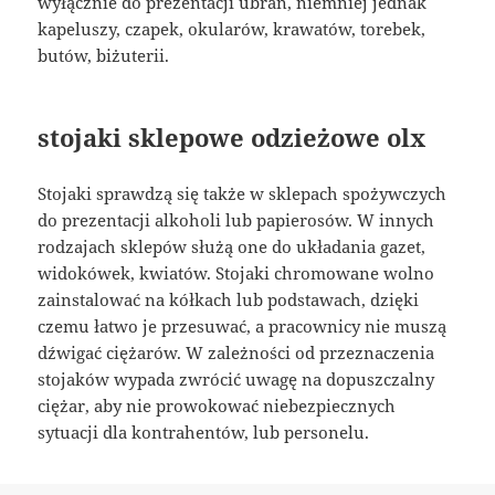
wyłącznie do prezentacji ubrań, niemniej jednak
kapeluszy, czapek, okularów, krawatów, torebek,
butów, biżuterii.
stojaki sklepowe odzieżowe olx
Stojaki sprawdzą się także w sklepach spożywczych
do prezentacji alkoholi lub papierosów. W innych
rodzajach sklepów służą one do układania gazet,
widokówek, kwiatów. Stojaki chromowane wolno
zainstalować na kółkach lub podstawach, dzięki
czemu łatwo je przesuwać, a pracownicy nie muszą
dźwigać ciężarów. W zależności od przeznaczenia
stojaków wypada zwrócić uwagę na dopuszczalny
ciężar, aby nie prowokować niebezpiecznych
sytuacji dla kontrahentów, lub personelu.