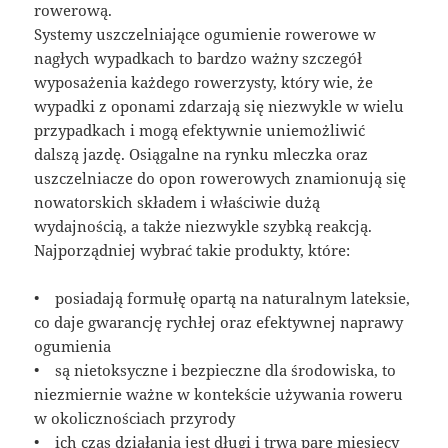
rowerową.
Systemy uszczelniające ogumienie rowerowe w
nagłych wypadkach to bardzo ważny szczegół
wyposażenia każdego rowerzysty, który wie, że
wypadki z oponami zdarzają się niezwykle w wielu
przypadkach i mogą efektywnie uniemożliwić
dalszą jazdę. Osiągalne na rynku mleczka oraz
uszczelniacze do opon rowerowych znamionują się
nowatorskich składem i właściwie dużą
wydajnością, a także niezwykle szybką reakcją.
Najporządniej wybrać takie produkty, które:
• posiadają formułę opartą na naturalnym lateksie,
co daje gwarancję rychłej oraz efektywnej naprawy
ogumienia
• są nietoksyczne i bezpieczne dla środowiska, to
niezmiernie ważne w kontekście używania roweru
w okolicznościach przyrody
• ich czas działania jest długi i trwa parę miesięcy