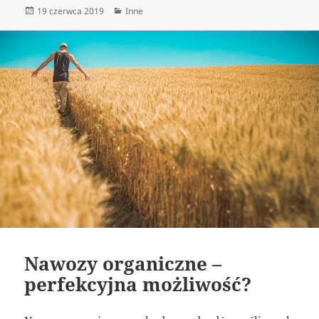
Data
Kategorie
19 czerwca 2019
Inne
publikacji
Nawozy organiczne –
perfekcyjna możliwość?