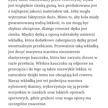
jest względnie cienką gumą, lecz produkowana jest
z najlepszej jakości materiałów tak, żeby mogła
wytrzymać faktycznie dużo. Mimo to, aby koła miały
gwarantowaną trafną lekkość, to nie mogą być
zbytnio obciążone, dlatego również dętka jest
cienka. Między dętką a oponą należałoby umieścić
wkładkę, która dodatkowo zabezpieczy dętkę przed
ewentualnym przebiciem. Przeważnie taką wkładką
jest dosyć masywna warstwa niezmiernie
elastycznego kauczuku, która bez zarzutu chroni w
razie przebicia. Włókna kauczuku są odporne na
przecięcia i do tego są także niezwykle lekkie, to
naturalnie dzięki temu nie obciążają kół roweru.
Nieraz wkładką jest też podwójna warstwa
nylonowej tkaniny, wykorzystuje się ją przede
wszystkim w cienkich oraz lekkich oponach
sportowych, gdzie grubość oraz waga opony ma
szczególne znaczenie.