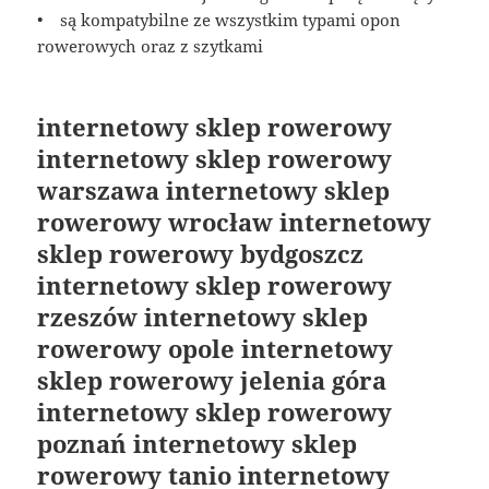
• są kompatybilne ze wszystkim typami opon
rowerowych oraz z szytkami
internetowy sklep rowerowy
internetowy sklep rowerowy
warszawa internetowy sklep
rowerowy wrocław internetowy
sklep rowerowy bydgoszcz
internetowy sklep rowerowy
rzeszów internetowy sklep
rowerowy opole internetowy
sklep rowerowy jelenia góra
internetowy sklep rowerowy
poznań internetowy sklep
rowerowy tanio internetowy