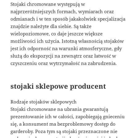
Stojaki chromowane występują w
najprzeróżniejszych formach, wymiarach oraz
odmianach i w ten sposób jakakolwiek specjalizacja
znajdzie należyte dla siebie. Są także
wielopoziomowe, co daje jeszcze większe
możliwości ich użycia. Istotną własnością stojaków
jest ich odporność na warunki atmosferyczne, gdy
służą do ekspozycji na zewnątrz oraz łatwość w
czyszczeniu oraz wytrzymałość na zabrudzenia.
stojaki sklepowe producent
Rodzaje stojaków sklepowych
Stojaki chromowane na ubrania gwarantują
prezentowanie ich w całości, zapobiegają gnieceniu
się, a konsument ma bezproblemowy dostęp do
garderoby. Poza tym są stojaki przeznaczone nie