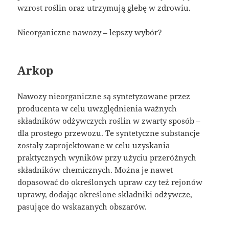
wzrost roślin oraz utrzymują glebę w zdrowiu.
Nieorganiczne nawozy – lepszy wybór?
Arkop
Nawozy nieorganiczne są syntetyzowane przez
producenta w celu uwzględnienia ważnych
składników odżywczych roślin w zwarty sposób –
dla prostego przewozu. Te syntetyczne substancje
zostały zaprojektowane w celu uzyskania
praktycznych wyników przy użyciu przeróżnych
składników chemicznych. Można je nawet
dopasować do określonych upraw czy też rejonów
uprawy, dodając określone składniki odżywcze,
pasujące do wskazanych obszarów.