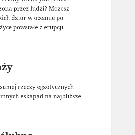
zona przez ludzi? Możesz
kich dziur w oceanie po
yce powstałe z erupcji
óży
 samej rzeczy egzotycznych
zinnych eskapad na najbliższe