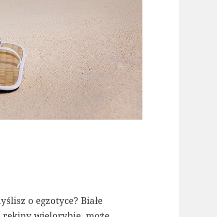
ślisz o egzotyce? Białe
i rekiny wielorybie, może