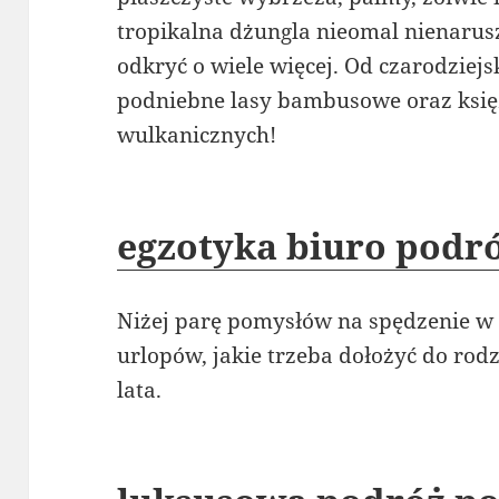
tropikalna dżungla nieomal nienarus
odkryć o wiele więcej. Od czarodziejs
podniebne lasy bambusowe oraz księż
wulkanicznych!
egzotyka biuro podr
Niżej parę pomysłów na spędzenie w
urlopów, jakie trzeba dołożyć do rod
lata.