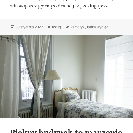
zdrową oraz jędrną skóra na jaką zasługujesz.
Data
Kategorie
Tagi
30 stycznia 2022
usługi
ksmetyki
,
ładny wygląd
publikacji
Piękny budynek to marzenie