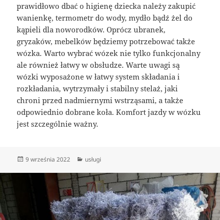
prawidłowo dbać o higienę dziecka należy zakupić
wanienkę, termometr do wody, mydło bądź żel do
kąpieli dla noworodków. Oprócz ubranek,
gryzaków, mebelków będziemy potrzebować także
wózka. Warto wybrać wózek nie tylko funkcjonalny
ale również łatwy w obsłudze. Warte uwagi są
wózki wyposażone w łatwy system składania i
rozkładania, wytrzymały i stabilny stelaż, jaki
chroni przed nadmiernymi wstrząsami, a także
odpowiednio dobrane koła. Komfort jazdy w wózku
jest szczególnie ważny.
Data
Kategorie
9 września 2022
usługi
publikacji